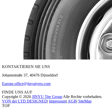
KONTAKTIEREN SIE UNS
Johannstraße 37, 40476 Düsseldorf
Europe.office@jinyutyres.com
FINDE UNS AUF
Copyright ©
2026
JINYU Tire Group
Alle Rechte vorbehalten.
VON der LTD DESIGNED
|
Impressum
|
AGB
|
SiteMap
TOP