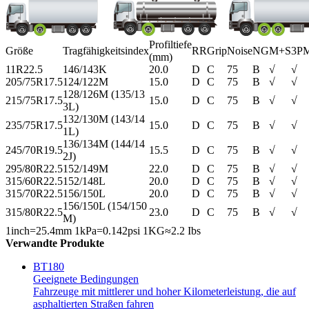
Profiltiefe
Größe
Tragfähigkeitsindex
RR
Grip
Noise
NG
M+S
3P
(mm)
11R22.5
146/143K
20.0
D
C
75
B
√
√
205/75R17.5
124/122M
15.0
D
C
75
B
√
√
128/126M (135/13
215/75R17.5
15.0
D
C
75
B
√
√
3L)
132/130M (143/14
235/75R17.5
15.0
D
C
75
B
√
√
1L)
136/134M (144/14
245/70R19.5
15.5
D
C
75
B
√
√
2J)
295/80R22.5
152/149M
22.0
D
C
75
B
√
√
315/60R22.5
152/148L
20.0
D
C
75
B
√
√
315/70R22.5
156/150L
20.0
D
C
75
B
√
√
156/150L (154/150
315/80R22.5
23.0
D
C
75
B
√
√
M)
1inch=25.4mm 1kPa=0.142psi 1KG≈2.2 Ibs
Verwandte Produkte
BT180
Geeignete Bedingungen
Fahrzeuge mit mittlerer und hoher Kilometerleistung, die auf
asphaltierten Straßen fahren