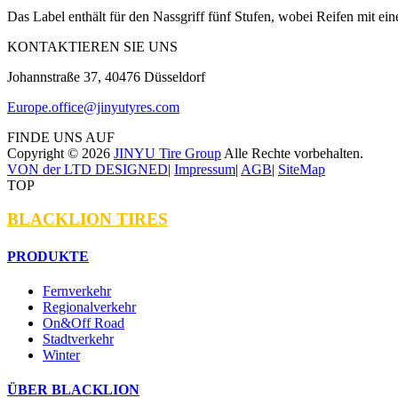
Das Label enthält für den Nassgriff fünf Stufen, wobei Reifen mit e
KONTAKTIEREN SIE UNS
Johannstraße 37, 40476 Düsseldorf
Europe.office@jinyutyres.com
FINDE UNS AUF
Copyright ©
2026
JINYU Tire Group
Alle Rechte vorbehalten.
VON der LTD DESIGNED
|
Impressum
|
AGB
|
SiteMap
TOP
BLACKLION TIRES
PRODUKTE
Fernverkehr
Regionalverkehr
On&Off Road
Stadtverkehr
Winter
ÜBER BLACKLION