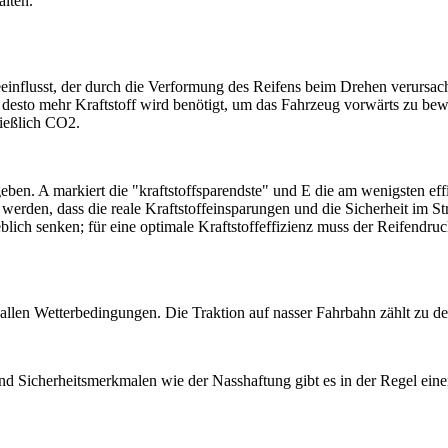
alten.
einflusst, der durch die Verformung des Reifens beim Drehen verursac
d desto mehr Kraftstoff wird benötigt, um das Fahrzeug vorwärts zu be
ließlich CO2.
ben. A markiert die "kraftstoffsparendste" und E die am wenigsten effi
 werden, dass die reale Kraftstoffeinsparungen und die Sicherheit im
lich senken; für eine optimale Kraftstoffeffizienz muss der Reifendruc
ei allen Wetterbedingungen. Die Traktion auf nasser Fahrbahn zählt zu 
und Sicherheitsmerkmalen wie der Nasshaftung gibt es in der Regel e