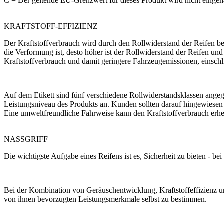
C = Der geltende EU-Grenzwert für dieses Produkt wird nicht eingeh
KRAFTSTOFF-EFFIZIENZ
Der Kraftstoffverbrauch wird durch den Rollwiderstand der Reifen be
die Verformung ist, desto höher ist der Rollwiderstand der Reifen un
Kraftstoffverbrauch und damit geringere Fahrzeugemissionen, einsch
Auf dem Etikett sind fünf verschiedene Rollwiderstandsklassen angege
Leistungsniveau des Produkts an. Kunden sollten darauf hingewiesen
Eine umweltfreundliche Fahrweise kann den Kraftstoffverbrauch erheb
NASSGRIFF
Die wichtigste Aufgabe eines Reifens ist es, Sicherheit zu bieten - b
Bei der Kombination von Geräuschentwicklung, Kraftstoffeffizienz 
von ihnen bevorzugten Leistungsmerkmale selbst zu bestimmen.