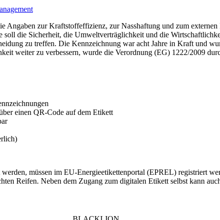
anagement
die Angaben zur Kraftstoffeffizienz, zur Nasshaftung und zum externe
oll die Sicherheit, die Umweltverträglichkeit und die Wirtschaftlich
eidung zu treffen. Die Kennzeichnung war acht Jahre in Kraft und wu
hkeit weiter zu verbessern, wurde die Verordnung (EG) 1222/2009 durc
kennzeichnungen
 über einen QR-Code auf dem Etikett
bar
rlich)
t werden, müssen im EU-Energieetikettenportal (EPREL) registriert wer
chten Reifen. Neben dem Zugang zum digitalen Etikett selbst kann auc
BLACKLION