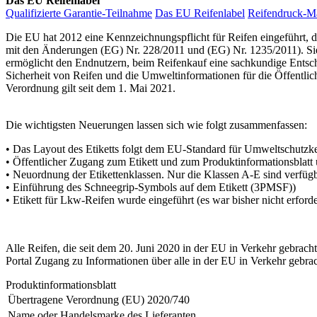
Das EU Reifenlabel
Qualifizierte Garantie-Teilnahme
Das EU Reifenlabel
Reifendruck-M
Die EU hat 2012 eine Kennzeichnungspflicht für Reifen eingeführt, 
mit den Änderungen (EG) Nr. 228/2011 und (EG) Nr. 1235/2011). Sie s
ermöglicht den Endnutzern, beim Reifenkauf eine sachkundige Entsch
Sicherheit von Reifen und die Umweltinformationen für die Öffentlic
Verordnung gilt seit dem 1. Mai 2021.
Die wichtigsten Neuerungen lassen sich wie folgt zusammenfassen:
• Das Layout des Etiketts folgt dem EU-Standard für Umweltschutz
• Öffentlicher Zugang zum Etikett und zum Produktinformationsblatt
• Neuordnung der Etikettenklassen. Nur die Klassen A-E sind verfüg
• Einführung des Schneegrip-Symbols auf dem Etikett (3PMSF))
• Etikett für Lkw-Reifen wurde eingeführt (es war bisher nicht erforde
Alle Reifen, die seit dem 20. Juni 2020 in der EU in Verkehr gebrach
Portal Zugang zu Informationen über alle in der EU in Verkehr gebra
Produktinformationsblatt
Übertragene Verordnung (EU) 2020/740
Name oder Handelsmarke des Lieferanten