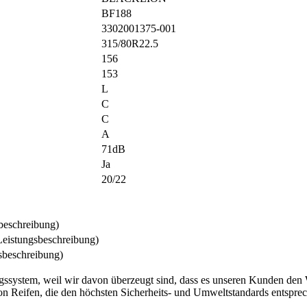
BF188
3302001375-001
315/80R22.5
156
153
L
C
C
A
71dB
Ja
20/22
sbeschreibung)
Leistungsbeschreibung)
gsbeschreibung)
tem, weil wir davon überzeugt sind, dass es unseren Kunden den Weg z
Reifen, die den höchsten Sicherheits- und Umweltstandards entsprechen