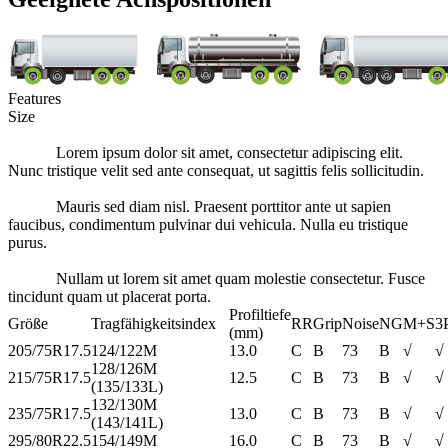
Features
Size
Lorem ipsum dolor sit amet, consectetur adipiscing elit.
Nunc tristique velit sed ante consequat, ut sagittis felis sollicitudin.
Mauris sed diam nisl. Praesent porttitor ante ut sapien
faucibus, condimentum pulvinar dui vehicula. Nulla eu tristique
purus.
Nullam ut lorem sit amet quam molestie consectetur. Fusce
tincidunt quam ut placerat porta.
Profiltiefe
Größe
Tragfähigkeitsindex
RR
Grip
Noise
NG
M+S
3
(mm)
205/75R17.5
124/122M
13.0
C
B
73
B
√
√
128/126M
215/75R17.5
12.5
C
B
73
B
√
√
(135/133L)
132/130M
235/75R17.5
13.0
C
B
73
B
√
√
(143/141L)
295/80R22.5
154/149M
16.0
C
B
73
B
√
√