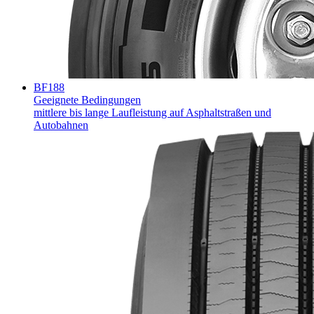
BF188
Geeignete Bedingungen
mittlere bis lange Laufleistung auf Asphaltstraßen und
Autobahnen