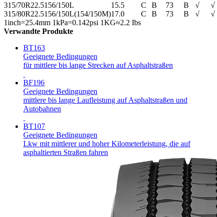
315/70R22.5
156/150L
15.5
C
B
73
B
√
√
315/80R22.5
156/150L(154/150M)
17.0
C
B
73
B
√
√
1inch=25.4mm 1kPa=0.142psi 1KG≈2.2 Ibs
Verwandte Produkte
BT163
Geeignete Bedingungen
für mittlere bis lange Strecken auf Asphaltstraßen
BF196
Geeignete Bedingungen
mittlere bis lange Laufleistung auf Asphaltstraßen und
Autobahnen
BT107
Geeignete Bedingungen
Lkw mit mittlerer und hoher Kilometerleistung, die auf
asphaltierten Straßen fahren